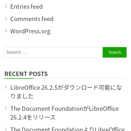
Entries feed
Comments feed
WordPress.org
Search
for:
RECENT POSTS
LibreOffice 26.2.5がダウンロード可能にな
りました
The Document FoundationがLibreOffice
26.2.4をリリース
The Document FoundationよりLibreOffice