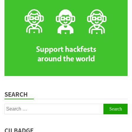
SEARCH
Search
for:
CII BADGE