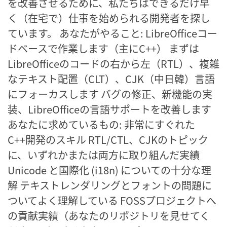
を改善させるために、私たちはできるだけ早
く（在宅で）仕事を始められる開発者を探し
ています。 あなたがやること: LibreOfficeコー
ドベースで作業します（主にC++） まずは
LibreOfficeのコードの右から左（RTL）、複雑
なテキスト配置（CLT）、CJK（中日韓）言語
にフォーカスします バグの修正、新機能の実
装、LibreOfficeの言語サポートを改善します
あなたに求めているもの: 非常にすぐれた
C++開発のスキル RTL/CTL、CJKのトピック
に、いずれかまたは両方に取り組んだ実績
Unicode と国際化 (i18n) についての十分な理
解 テキストレンダリングとフォントの問題に
ついてよく理解している FOSSプロジェクトへ
の貢献実績（あなたのリポジトリを見せてく