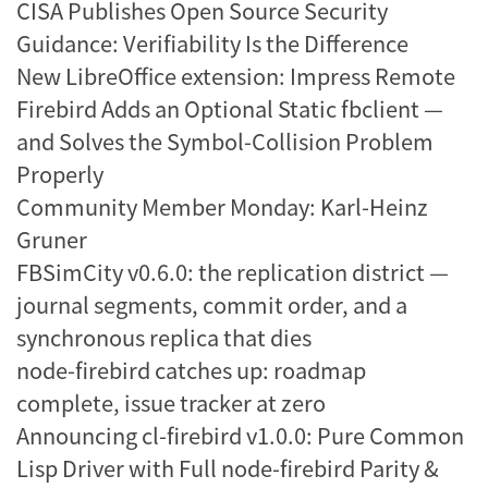
CISA Publishes Open Source Security
Guidance: Verifiability Is the Difference
New LibreOffice extension: Impress Remote
Firebird Adds an Optional Static fbclient —
and Solves the Symbol-Collision Problem
Properly
Community Member Monday: Karl-Heinz
Gruner
FBSimCity v0.6.0: the replication district —
journal segments, commit order, and a
synchronous replica that dies
node-firebird catches up: roadmap
complete, issue tracker at zero
Announcing cl-firebird v1.0.0: Pure Common
Lisp Driver with Full node-firebird Parity &