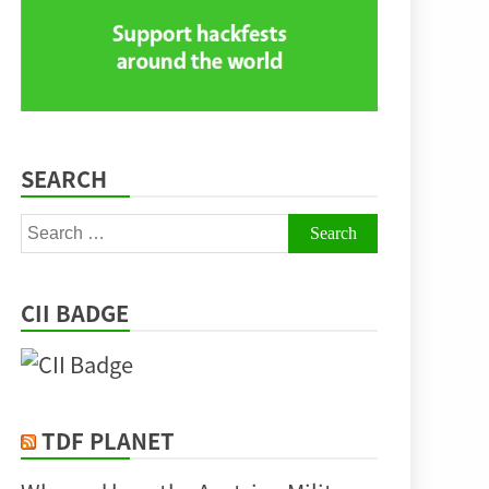
SEARCH
Search
for:
CII BADGE
TDF PLANET