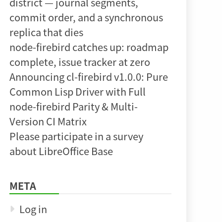
district — journal segments,
commit order, and a synchronous
replica that dies
node-firebird catches up: roadmap
complete, issue tracker at zero
Announcing cl-firebird v1.0.0: Pure
Common Lisp Driver with Full
node-firebird Parity & Multi-
Version CI Matrix
Please participate in a survey
about LibreOffice Base
META
Log in