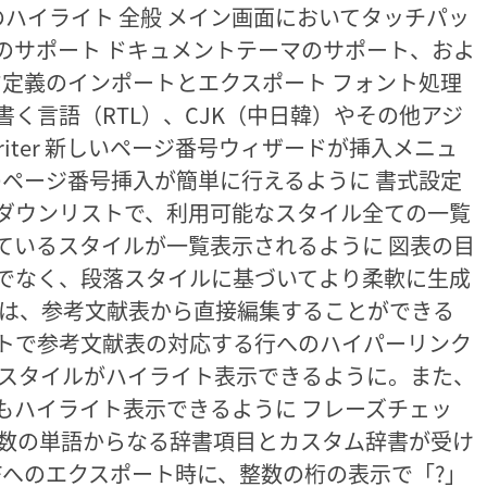
munityのハイライト 全般 メイン画面においてタッチパッ
のサポート ドキュメントテーマのサポート、およ
ーマ定義のインポートとエクスポート フォント処理
く言語（RTL）、CJK（中日韓）やその他アジ
iter 新しいページ番号ウィザードが挿入メニュ
のページ番号挿入が簡単に行えるように 書式設定
ダウンリストで、利用可能なスタイル全ての一覧
ているスタイルが一覧表示されるように 図表の目
でなく、段落スタイルに基づいてより柔軟に生成
目は、参考文献表から直接編集することができる
トで参考文献表の対応する行へのハイパーリンク
字スタイルがハイライト表示できるように。また、
もハイライト表示できるように フレーズチェッ
で複数の単語からなる辞書項目とカスタム辞書が受け
ODFへのエクスポート時に、整数の桁の表示で「?」