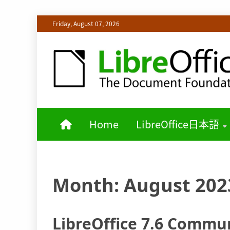
Skip
Friday, August 07, 2026
to
content
LIBREOFFICE日本語チームからの情報を発信します
LIBREOFF
Home
LibreOffice日本語
Month:
August 202
LibreOffice 7.6 Co