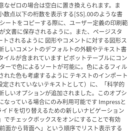
意なゼロの場合は空白に置き換えられます。ま
数点以下の桁数を表示する[SS].00のような書
にシートをコピーする際に、ユーザー定義の印刷範
定が文書に保存されるように。また、ページスタ
ートされるように 図形やコメントに対する図形ス
新しいコメントのデフォルトの外観やテキスト書
タイルが含まれています ピボットテーブルにコン
ルターで色によるソートが可能に。色によるフィル
された色も考慮するように テキストのインポート
式設定されていないテキストとして）に、「科学的
新しいオプションが追加されました。このオプシ
っている場合にのみ利用可能です Impressと
スライドを切り替えるための新しいナビゲーション
」でチェックボックスをオンにすることで有効
「前面から背面へ」という順序でリスト表示する