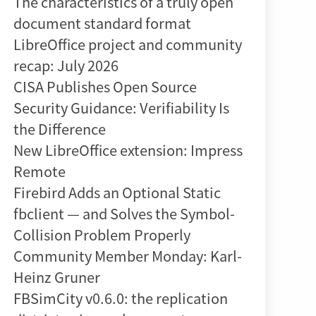
The characteristics of a truly open
document standard format
LibreOffice project and community
recap: July 2026
CISA Publishes Open Source
Security Guidance: Verifiability Is
the Difference
New LibreOffice extension: Impress
Remote
Firebird Adds an Optional Static
fbclient — and Solves the Symbol-
Collision Problem Properly
Community Member Monday: Karl-
Heinz Gruner
FBSimCity v0.6.0: the replication