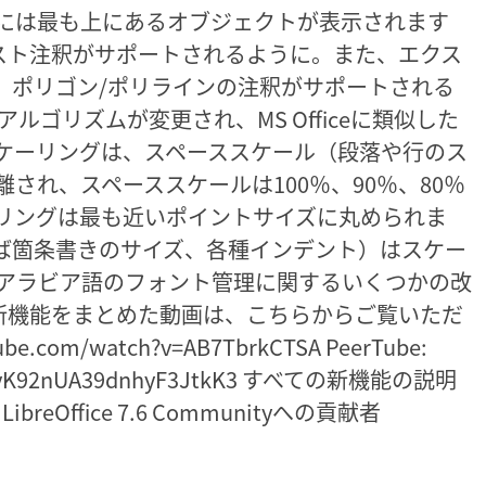
には最も上にあるオブジェクトが表示されます
キスト注釈がサポートされるように。また、エクス
、ポリゴン/ポリラインの注釈がサポートされる
ルゴリズムが変更され、MS Officeに類似した
ケーリングは、スペーススケール（段落や行のス
され、スペーススケールは100％、90％、80％
リングは最も近いポイントサイズに丸められま
ば箇条書きのサイズ、各種インデント）はスケー
とアラビア語のフォント管理に関するいくつかの改
nityの主な新機能をまとめた動画は、こちらからご覧いただ
be.com/watch?v=AB7TbrkCTSA PeerTube:
/w/6yyK92nUA39dnhyF3JtkK3 すべての新機能の説明
eOffice 7.6 Communityへの貢献者