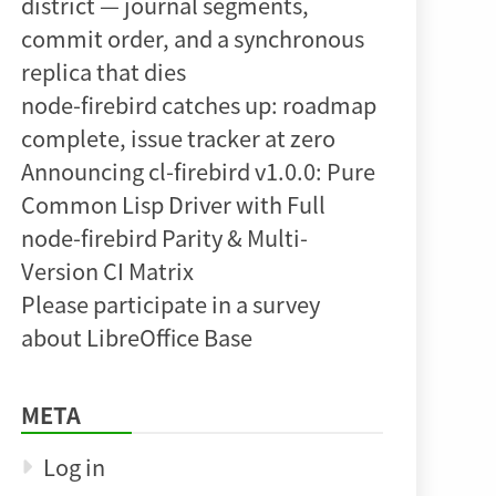
district — journal segments,
commit order, and a synchronous
replica that dies
node-firebird catches up: roadmap
complete, issue tracker at zero
Announcing cl-firebird v1.0.0: Pure
Common Lisp Driver with Full
node-firebird Parity & Multi-
Version CI Matrix
Please participate in a survey
about LibreOffice Base
META
Log in