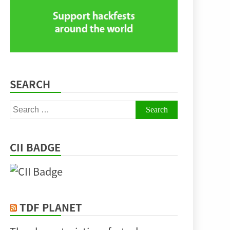
SEARCH
Search
for:
CII BADGE
TDF PLANET