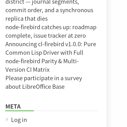
district — journal segments,
commit order, and a synchronous
replica that dies
node-firebird catches up: roadmap
complete, issue tracker at zero
Announcing cl-firebird v1.0.0: Pure
Common Lisp Driver with Full
node-firebird Parity & Multi-
Version CI Matrix
Please participate in a survey
about LibreOffice Base
META
Log in