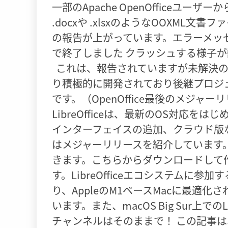
一部のApache OpenOfficeユーザーから、
.docxや .xlsxのようなOOXML文書
の報告が上がっています。エラーメッセー
で終了しました クラッシュする様子が
これは、報告されていますが未解決の
り積極的に開発されており後継プロジェク
です。（OpenOffice最後のメジャー
LibreOfficeは、最新のOS対応をはじ
インターフェイスの追加、クラウド版
はメジャーリリースを紹介しています。 Libre
きます。こちらからダウンロードして
す。LibreOfficeエコシステムに参加する企
り、AppleのM1ベースMacに最適化さ
います。また、macOS Big Sur上での
チャンネルはそのままで！ この記事は、TDFブ