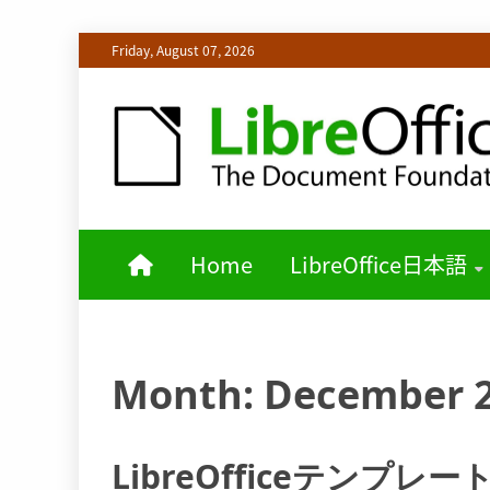
Skip
Friday, August 07, 2026
to
content
LIBREOFFICE日本語チームからの情報を発信します
LIBREOFF
Home
LibreOffice日本語
Month:
December 
LibreOfficeテンプ