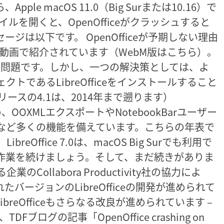
Apple macOS 11.0（Big Surまたは10.16）で
ファイルを開くと、OpenOfficeがクラッシュすると
ジは以下です。 OpenOfficeが予期しない理由
動画で紹介されています（WebM版はこちら）。
問題です。しかし、一つの解決策としては、よ
トであるLibreOfficeをインストールすること
リリースの4.1は、2014年まで遡ります）
め、OOXMLエクスポートやNotebookBarユーザー
など多くの機能を備えています。こちらの年表で
Office 7.0は、macOS Big Surでも利用で
作業を続けましょう。そして、まだ続きがありま
業のCollabora Productivity社の協力によ
れたバージョンのLibreOfficeの開発が進められて
LibreOfficeもさらなる改良が進められています –
ログの記事「OpenOffice crashing on