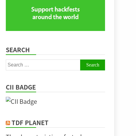
SEARCH
Search
for:
CII BADGE
TDF PLANET