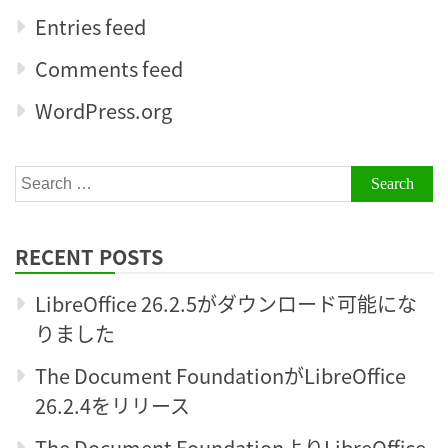
Entries feed
Comments feed
WordPress.org
Search
for:
RECENT POSTS
LibreOffice 26.2.5がダウンロード可能にな
りました
The Document FoundationがLibreOffice
26.2.4をリリース
The Document FoundationよりLibreOffice