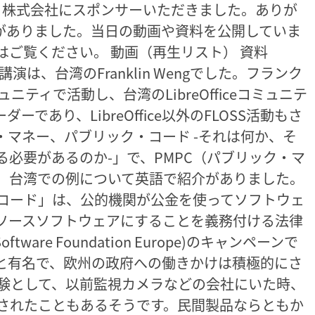
イクラフト株式会社にスポンサーいただきました。ありが
演がありました。当日の動画や資料を公開していま
ご覧ください。 動画（再生リスト） 資料
講演は、台湾のFranklin Wengでした。フランク
ミュニティで活動し、台湾のLibreOfficeコミュニテ
ceのリーダーであり、LibreOffice以外のFLOSS活動もさ
マネー、パブリック・コード -それは何か、そ
必要があるのか-」で、PMPC（パブリック・マ
、台湾での例について英語で紹介がありました。
コード」は、公的機関が公金を使ってソフトウェ
ソースソフトウェアにすることを義務付ける法律
tware Foundation Europe)のキャンペーンで
と有名で、欧州の政府への働きかけは積極的にさ
経験として、以前監視カメラなどの会社にいた時、
されたこともあるそうです。民間製品ならともか