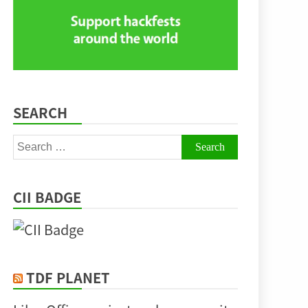
SEARCH
Search
for:
CII BADGE
TDF PLANET