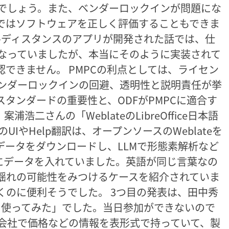
でしょう。また、ベンダーロックインが問題にな
ではソフトウェアを正しく評価することもできま
シャルディスタンスのアプリが開発された話では、仕
なっていましたが、本当にそのように実装されて
できません。 PMPCの利点としては、ライセン
ンダーロックインの回避、透明性と説明責任が挙
タンダードの重要性と、ODFがPMPCに適合す
浩二さんの「WeblateのLibreOffice日本語
eのUIやHelp翻訳は、オープンソースのWeblateを
データをダウンロードし、LLMで形態素解析など
スにデータを入れていました。英語が同じ言葉なの
揺れの可能性をみつけるケースを紹介されていま
くのに便利そうでした。 3つ目の発表は、田中秀
クロを使ってみた」でした。当日参加ができないので
会社で価格などの情報を表形式で持っていて、製