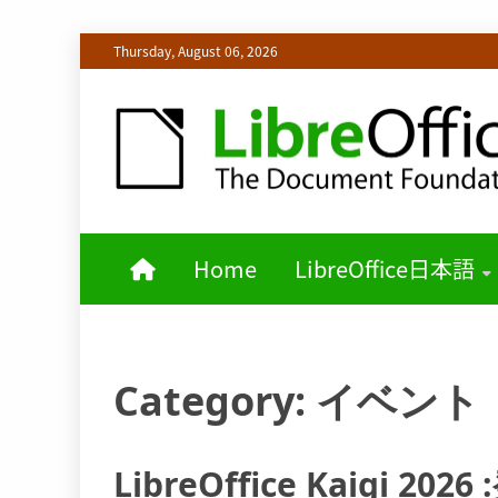
Skip
Thursday, August 06, 2026
to
content
LIBREOFFICE日本語チームからの情報を発信します
LIBREOFF
Home
LibreOffice日本語
Category:
イベント
LibreOffice Kaigi