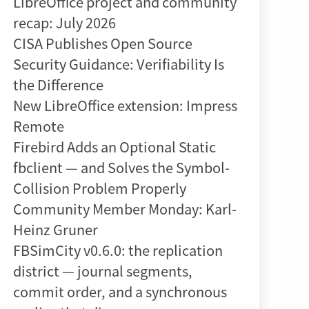
LibreOffice project and community
recap: July 2026
CISA Publishes Open Source
Security Guidance: Verifiability Is
the Difference
New LibreOffice extension: Impress
Remote
Firebird Adds an Optional Static
fbclient — and Solves the Symbol-
Collision Problem Properly
Community Member Monday: Karl-
Heinz Gruner
FBSimCity v0.6.0: the replication
district — journal segments,
commit order, and a synchronous