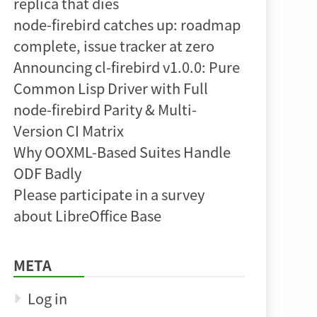
replica that dies
node-firebird catches up: roadmap
complete, issue tracker at zero
Announcing cl-firebird v1.0.0: Pure
Common Lisp Driver with Full
node-firebird Parity & Multi-
Version CI Matrix
Why OOXML-Based Suites Handle
ODF Badly
Please participate in a survey
about LibreOffice Base
META
Log in