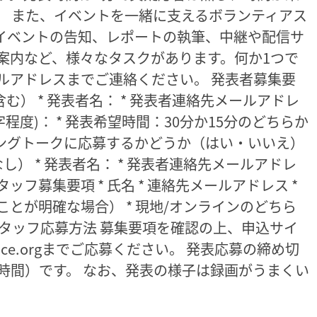
。 また、イベントを一緒に支えるボランティアス
、イベントの告知、レポートの執筆、中継や配信サ
案内など、様々なタスクがあります。何か1つで
ルアドレスまでご連絡ください。 発表者募集要
含む） * 発表者名： * 発表者連絡先メールアドレ
0字程度)： * 発表希望時間：30分か15分のどちらか
ニングトークに応募するかどうか（はい・いいえ）
） * 発表者名： * 発表者連絡先メールアドレ
ッフ募集要項 * 氏名 * 連絡先メールアドレス *
とが明確な場合） * 現地/オンラインのどちら
タッフ応募方法 募集要項を確認の上、申込サイ
eoffice.orgまでご応募ください。 発表応募の締め切
0（日本時間）です。 なお、発表の様子は録画がうまくい