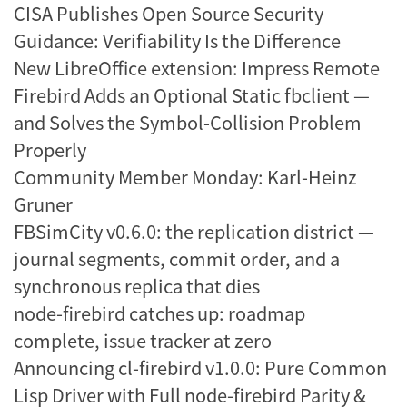
CISA Publishes Open Source Security
Guidance: Verifiability Is the Difference
New LibreOffice extension: Impress Remote
Firebird Adds an Optional Static fbclient —
and Solves the Symbol-Collision Problem
Properly
Community Member Monday: Karl-Heinz
Gruner
FBSimCity v0.6.0: the replication district —
journal segments, commit order, and a
synchronous replica that dies
node-firebird catches up: roadmap
complete, issue tracker at zero
Announcing cl-firebird v1.0.0: Pure Common
Lisp Driver with Full node-firebird Parity &