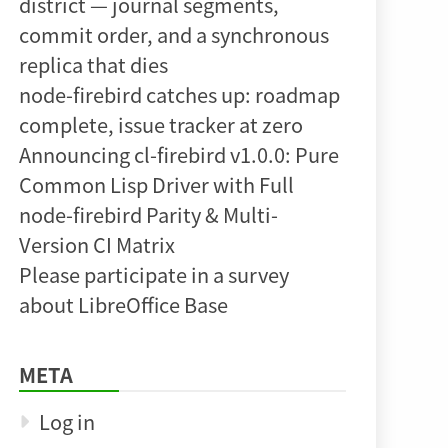
district — journal segments,
commit order, and a synchronous
replica that dies
node-firebird catches up: roadmap
complete, issue tracker at zero
Announcing cl-firebird v1.0.0: Pure
Common Lisp Driver with Full
node-firebird Parity & Multi-
Version CI Matrix
Please participate in a survey
about LibreOffice Base
META
Log in