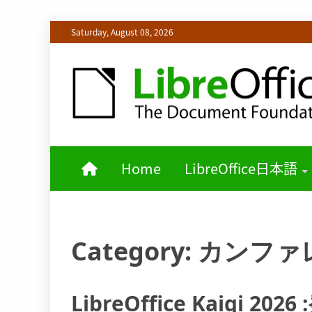
Skip
Saturday, August 08, 2026
to
content
LIBREOFFICE日本語チームからの情報を発信します
LIBREOFF
Home
LibreOffice日本語
Category:
カンファ
LibreOffice Kaigi