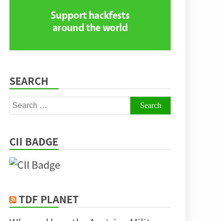
SEARCH
Search
for:
CII BADGE
TDF PLANET