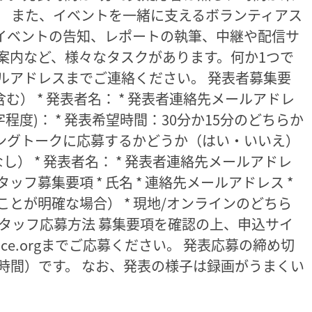
。 また、イベントを一緒に支えるボランティアス
、イベントの告知、レポートの執筆、中継や配信サ
案内など、様々なタスクがあります。何か1つで
ルアドレスまでご連絡ください。 発表者募集要
含む） * 発表者名： * 発表者連絡先メールアドレ
0字程度)： * 発表希望時間：30分か15分のどちらか
ニングトークに応募するかどうか（はい・いいえ）
） * 発表者名： * 発表者連絡先メールアドレ
ッフ募集要項 * 氏名 * 連絡先メールアドレス *
とが明確な場合） * 現地/オンラインのどちら
タッフ応募方法 募集要項を確認の上、申込サイ
eoffice.orgまでご応募ください。 発表応募の締め切
0（日本時間）です。 なお、発表の様子は録画がうまくい