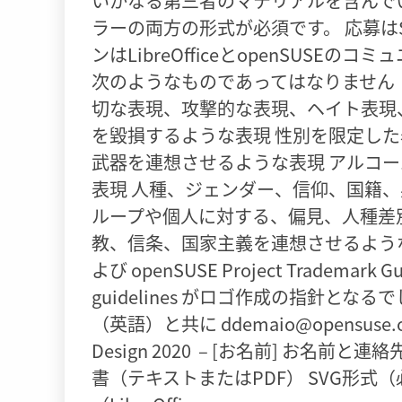
いかなる第三者のマテリアルを含んで
ラーの両方の形式が必須です。 応募は
ンはLibreOfficeとopenSUS
次のようなものであってはなりません：
切な表現、攻撃的な表現、ヘイト表現
を毀損するような表現 性別を限定した
武器を連想させるような表現 アルコ
表現 人種、ジェンダー、信仰、国籍、
ループや個人に対する、偏見、人種差
教、信条、国家主義を連想させるような表現 ロゴはL
よび openSUSE Project Trademar
guidelines がロゴ作成の指針と
（英語）と共に ddemaio@opensuse.o
Design 2020 – [お名前] お
書（テキストまたはPDF） SVG形