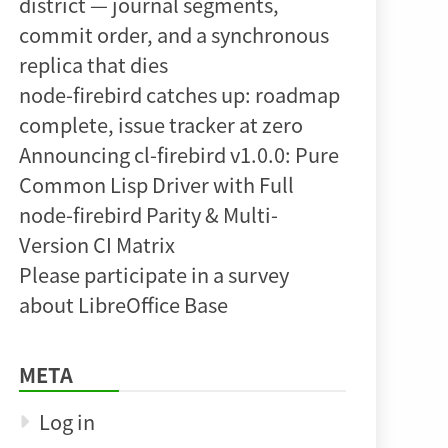
district — journal segments,
commit order, and a synchronous
replica that dies
node-firebird catches up: roadmap
complete, issue tracker at zero
Announcing cl-firebird v1.0.0: Pure
Common Lisp Driver with Full
node-firebird Parity & Multi-
Version CI Matrix
Please participate in a survey
about LibreOffice Base
META
Log in