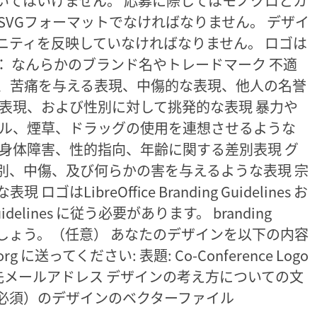
いてはいけません。 応募に際してはモノクロとカ
SVGフォーマットでなければなりません。 デザイ
Eのコミュニティを反映していなければなりません。 ロゴは
 なんらかのブランド名やトレードマーク 不適
、苦痛を与える表現、中傷的な表現、他人の名誉
表現、および性別に対して挑発的な表現 暴力や
ール、煙草、ドラッグの使用を連想させるような
身体障害、性的指向、年齢に関する差別表現 グ
別、中傷、及び何らかの害を与えるような表現 宗
ibreOffice Branding Guidelines お
k Guidelines に従う必要があります。 branding
なるでしょう。（任意） あなたのデザインを以下の内容
rg に送ってください: 表題: Co-Conference Logo
名前と連絡先メールアドレス デザインの考え方についての文
式（必須）のデザインのベクターファイル