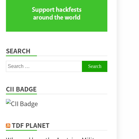
SEARCH
Search
for:
CII BADGE
TDF PLANET