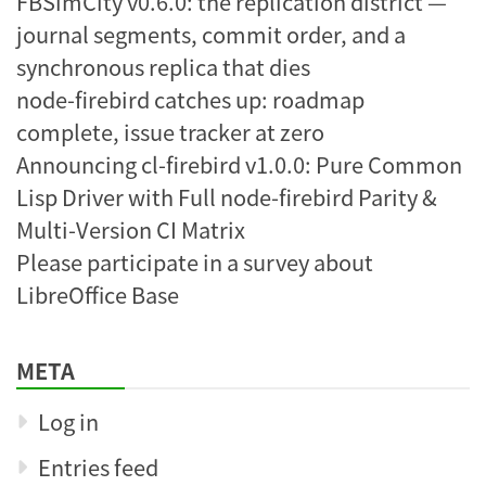
FBSimCity v0.6.0: the replication district —
journal segments, commit order, and a
synchronous replica that dies
node-firebird catches up: roadmap
complete, issue tracker at zero
Announcing cl-firebird v1.0.0: Pure Common
Lisp Driver with Full node-firebird Parity &
Multi-Version CI Matrix
Please participate in a survey about
LibreOffice Base
META
Log in
Entries feed