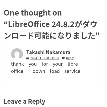
One thought on
“
LibreOffice 24.8.2がダウ
ンロード可能になりました
”
Takashi Nakamura
2024-11-18 at 01:39s
Reply
thank you for your libre
office down load service
Leave a Reply