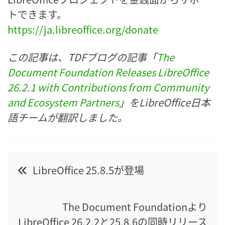
トできます。
https://ja.libreoffice.org/donate
この記事は、TDFブログの記事「
The
Document Foundation Releases LibreOffice
26.2.1 with Contributions from Community
and Ecosystem Partners
」をLibreOffice日本
語チームが翻訳しました。
Post
LibreOffice 25.8.5が登場
navigation
The Document Foundationより
LibreOffice 26.2.2と25.8.6の同時リリース